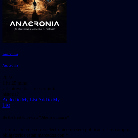
Anacronía
Anacronía
2022
1 hr 25 mins
¿Te atreverías a reescribir tu
historia?
Added to My List
Add to My
List
Be the first to review “Ahora o nunca”
Tu dirección de correo electrónico no será publicada.
Los campos
obligatorios están marcados con
*