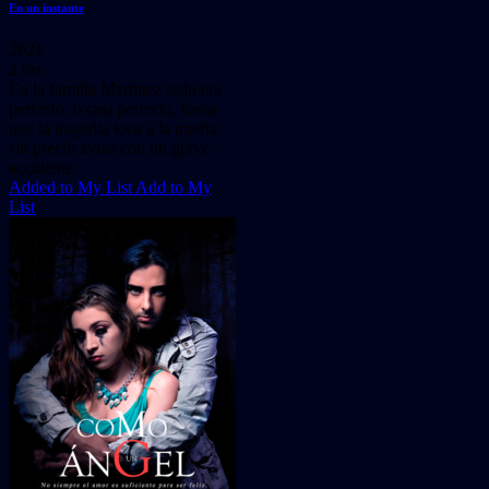
En un instante
2021
2 hrs
En la familia Martinez todo era
perfecto, o casi perfecto, hasta
que la tragedia toca a la puerta
sin precio aviso con un grave
accidente.
Added to My List
Add to My
List