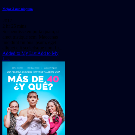
Mejor 3 que ninguno
2017
2 hr 25 mins
Suspendisse eu porta quam, sit
amet tristique sem. Maecenas
tincidunt finibus ipsum, eget
aliquet elit scelerisque non. In...
Added to My List
Add to My
List