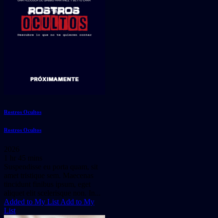
Rostros Ocultos
Rostros Ocultos
2026
1 hr 45 mins
Suspendisse eu porta quam, sit
amet tristique sem. Maecenas
tincidunt finibus ipsum, eget
aliquet elit scelerisque non. In...
Added to My List
Add to My
List