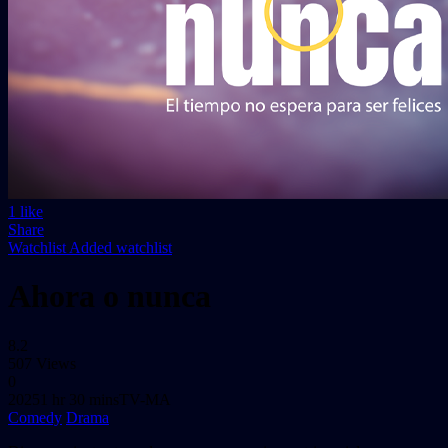
1
like
Share
Watchlist
Added watchlist
Ahora o nunca
8.2
507 Views
0
2025
1 hr 30 mins
TV-MA
Comedy
Drama