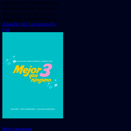
Suspendisse eu porta quam, sit
amet tristique sem. Maecenas
tincidunt finibus ipsum, eget
aliquet elit scelerisque non. In...
Added to My List
Add to My
List
Mejor 3 que ninguno