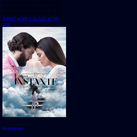
amet tristique sem. Maecenas
tincidunt finibus ipsum, eget
aliquet elit scelerisque non. In...
Added to My List
Add to My
List
En un instante