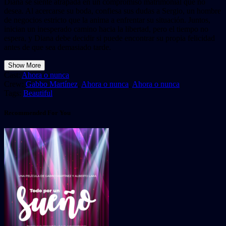
Diana se siente atrapada en un compromiso matrimonial que no
desea. Al acercarse su boda, confiesa sus dudas a Sergio, un hombre
de negocios estricto que la anima a enfrentar su situación. Juntos,
inician un inesperado camino hacia la libertad, pero el tiempo no
espera, y Diana debe decidir si puede encontrar su propia felicidad
antes de que sea demasiado tarde.
Show More
Cast:
Ahora o nunca
Crew:
Gabbo Martínez
,
Ahora o nunca
,
Ahora o nunca
Tags:
Beautiful
Recommended For You