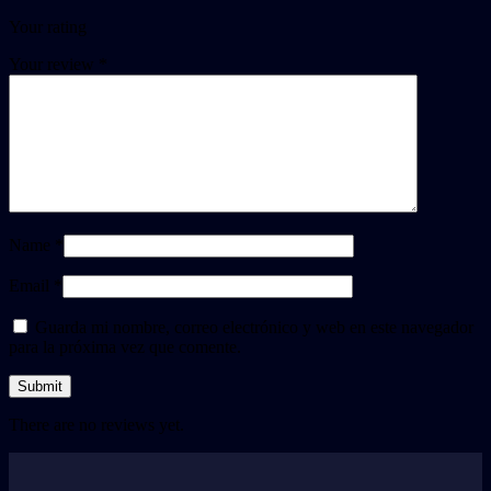
Your rating
Your review
*
Name *
Email *
Guarda mi nombre, correo electrónico y web en este navegador
para la próxima vez que comente.
There are no reviews yet.