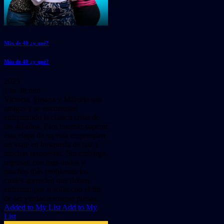
Más de 40 ¿y qué?
Más de 40 ¿y qué?
2023
1 hr 38 min
Victoria, Susana y Marcela son
amigas y se encuentran
enfrentando la clásica crísis de
los 40 años. Para intentar superar
esta etapa de su vida emprenden
un viaje en busqueda de paz y
muchas respuestas. Sin embargo,
regresan con más dudas y
muchos más problemas los
cuales aprenden que deben
enfrentar por sí solas con el fin
de ser verdaderamente plenas.
Added to My List
Add to My
List