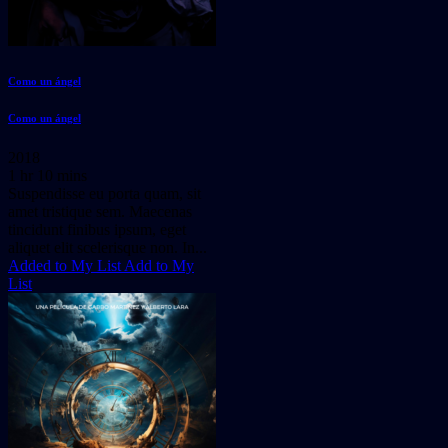
Como un ángel
Como un ángel
2018
1 hr 10 mins
Suspendisse eu porta quam, sit
amet tristique sem. Maecenas
tincidunt finibus ipsum, eget
aliquet elit scelerisque non. In...
Added to My List
Add to My
List