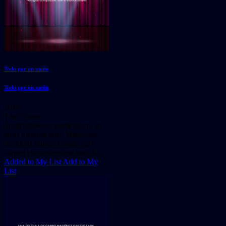
Todo por un sueño
Todo por un sueño
2019
1 hr 55 mins
Suspendisse eu porta quam, sit
amet tristique sem. Maecenas
tincidunt finibus ipsum, eget
aliquet elit scelerisque non. In...
Added to My List
Add to My
List